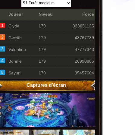
Joueur
Niveau
Force
1
Clyde
179
333651135
2
Gweith
179
48767789
3
Valentina
179
47777343
4
Bonnie
179
26990885
5
Sayuri
179
95457604
Captures d'écran